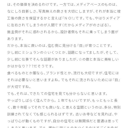
は、その価値を決めるわけです。一方では、メディアベースのものは、
なにしろ目新しさ、写真映えの良さを大切にしますが、それが本当に竣
工後の良さを保証するかと言えば『ＮＯ！』です。でも、やはりメディア
に左右されてしまうのが人間です（だからメディアがのさばる）。
施主側がそれに惑わされるから、設計者側もそれに乗ってしまう面が
あります。
だから、本当に良いのは、住む側に見分ける『目』が育つことです。
少し前にミシュランの☆いくつとか、話題になってましたが、そして、
少し前に仕事でそんな話題がありましたが、☆の数と本当に美味しい
かはかなり？？？だそうです。
食べるものとか服なら、ブランド性とか、流行も大切ですが、住宅には
それは必要ないと思いますよね。でもそれに流されないためには『目』
が大切ですね。
でも、それは、できたての住宅を見ても分からないと思います。
やっぱりしばらく住んでから。１年でもいいですが、もっともっと長
く、数十年経ってそれでも良いな、と思える空間というのは、多分、特別
訓練されてなくても感じられるはずです。古いお寺などを見れば、や
っぱり心が動くものですが、自分の住宅とは無関係だと普通は思って
しまうと思います。でも、確かに同じものをつくるのはすごくお金が