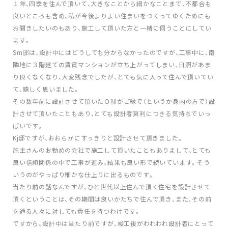
１年、四季を住んで頂いて、大きなことから細かなことまで、不都合も
良いところも含め、私が今後よりよい住まいをつくってゆくためにも
お聞きしたいのもあり、施工して頂いた方と一緒に伺うことにしてい
ます。
Sm邸は、設計中にはどうしても分からなかったのですが、工事中に、南
隣地に３階建ての賃貸マンションが立ち上がってしまい、日照があま
り良くなくなり、大変残念でしたが、とても気に入って住んで頂いてい
て、嬉しく思いました。
その数年前に設計させて頂いたＯ邸がご縁で（というか身内の方で）設
計させて頂いたこともあり、とても設計者冥利につきる気持ちでいっ
ぱいです。
Kj邸ですが、おおらかにすっきりと設計させて頂きました。
施主さんのお勤めの会社で施工して頂いたこともありまして、とても
良い信頼関係の中で工事が進み、結果も良い形で続いています。そう
いうのがやっぱり細かな仕上りに出るものです。
当たり前の話なんですが、ひと世代以上住んで頂く住宅を設計させて
頂くということは、その期間は良いかたちで住んで頂き、また、その前
を通る人々に対しても責任を持つわけです。
ですから、設計中は当たり前ですが、竣工後がわれわれ設計者にとって