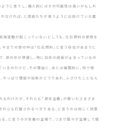
いように思うし、個人的にはその可能性は高いかもしれ
行わなければ、と庶民たちが思うように仕向けている面
気候変動が起こっていないとしても、化石燃料の使用を
、今までの世の中は「化石燃料」と言う存在があまりに
で、世の中が停滞し、特に日本の成長が止まっているの
いるのだけど、その理由と、あとは倫理的に、何十億
は、やっぱり理屈や効率がどうであれ、ふざけたことなん
れるわけだが、それらも「資本主義」が導いたさまざま
それらも打破されるべきである、と言うのは同じく同意
ある、と言うのが本書の主張で、つまり国々が主導して経