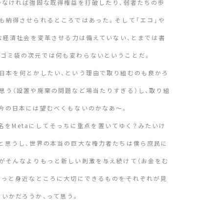
かなければ強固な既得権益を打破したり、弱者たちの歩
も納得させられるところではあった。そして「エコ」や
きな経済社会を変革させる力は備えていない、とまでは書
やゴミ袋の次元では何も変わらないということだ。
日本を何とかしたい、という理由で取り組むのも良かろ
思う（設置や廃棄の問題など場当たりすぎる）し、取り組
今の日本には望むべくもないのかなあ〜。
社名をMetaにしてそっちに重点を置いてゆく？みたいけ
と思うし、世界の本当の巨大な権力者たちは僕ら庶民に
がそんなよりもっと新しい刺激を与え続けて（お金をむ
もっと身近なところに大切にできるものをそれぞれが見
いかだろうか、って思う。