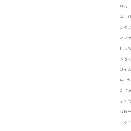
れる
ない
が強
ただ
抑え
大き
はそ
年？
だと
また
な既
する