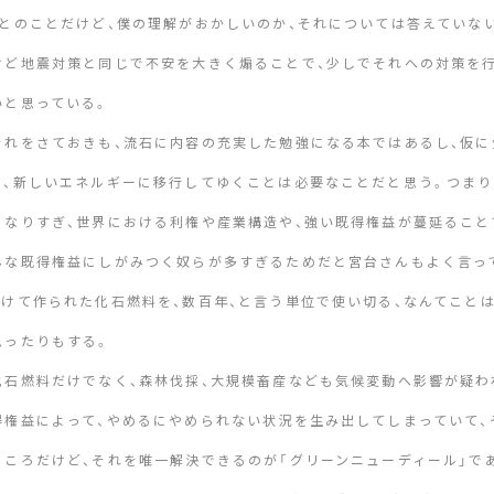
、とのことだけど、僕の理解がおかしいのか、それについては答えていな
けど地震対策と同じで不安を大きく煽ることで、少しでそれへの対策を
いと思っている。
それをさておきも、流石に内容の充実した勉強になる本ではあるし、仮に
て、新しいエネルギーに移行してゆくことは必要なことだと思う。つまり
くなりすぎ、世界における利権や産業構造や、強い既得権益が蔓延ること
んな既得権益にしがみつく奴らが多すぎるためだと宮台さんもよく言って
かけて作られた化石燃料を、数百年、と言う単位で使い切る、なんてこと
思ったりもする。
化石燃料だけでなく、森林伐採、大規模畜産なども気候変動へ影響が疑わ
得権益によって、やめるにやめられない状況を生み出してしまっていて、
ところだけど、それを唯一解決できるのが「グリーンニューディール」で