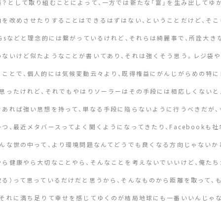
策？として取り組むことによって、一方では新たな「富」を生み出してゆ
向を改めさせたりすることはできるはずはない、ということだけど、そこ
DGsなどと理念的には繋がっているけれど、それらは綺麗事で、所詮大
いないけど似たようなことが書いてあり、それは強くそう思う。レジ袋
うことで、個人的には気候変動云々より、既得権益にがんじがらめの特に
と思ったけれど、それでもやはりソーラーはその手段には相応しくないと
であれば強い思想を持って、単なる手段に陥らないように行うべきだが、
一つ、最近メタバースってよく聞くようになってきたり、Facebookも
そんな世の中って、より環境問題なんてどうでも良くなる方向じゃないか
やら健康やら大切なことやら、そんなことを考えないでいいけど、俺たち
取る）って思っているだけだと思うから、そんなものから距離を取って、
、それに満ち足りて幸せを感じてゆくのが結局地球にも一番いいんじゃな