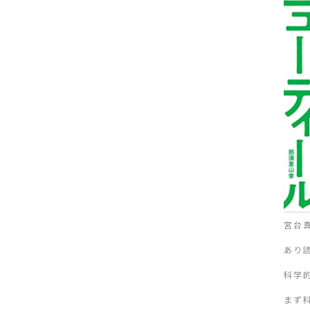
宮台
あり
科学
まず