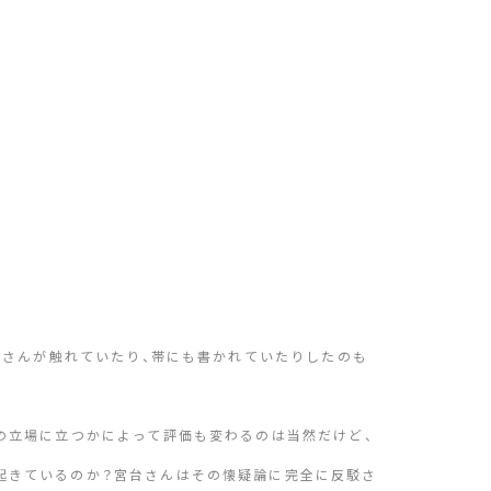
宮台さんが触れていたり、帯にも書かれていたりしたのも
どの立場に立つかによって評価も変わるのは当然だけど、
起きているのか？宮台さんはその懐疑論に完全に反駁さ