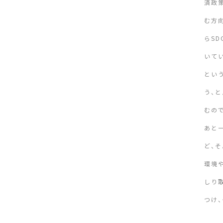
済政
む方
らS
いて
とい
う、
むの
あと
ど、
環境
しり
つけ