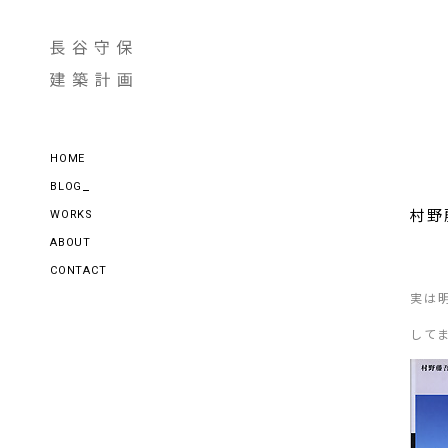
HOME
BLOG
村野
WORKS
ABOUT
CONTACT
実は
して