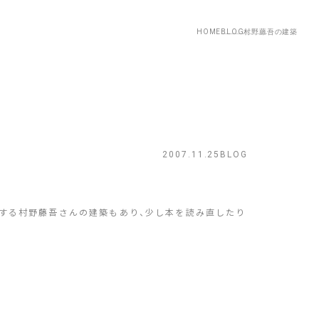
HOME
BLOG
村野藤吾の建築
2007.11.25
BLOG
する村野藤吾さんの建築もあり、少し本を読み直したり