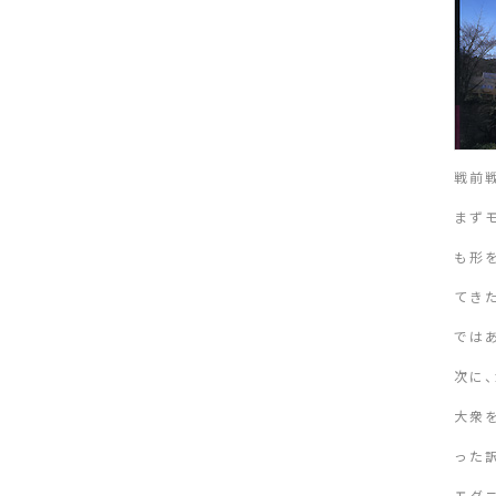
戦前
まず
も形
てき
では
次に
大衆
った
モダ