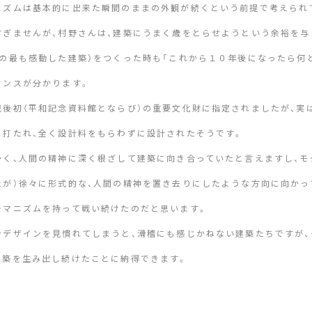
ニズムは基本的に出来た瞬間のままの外観が続くという前提で考えられ
すぎませんが、村野さんは、建築にうまく歳をとらせようという余裕を与
私の最も感動した建築）をつくった時も「これから１０年後になったら何
タンスが分かります。
戦後初（平和記念資料館とならび）の重要文化財に指定されましたが、実
に打たれ、全く設計料をもらわずに設計されたそうです。
かく、人間の精神に深く根ざして建築に向き合っていたと言えますし、モ
たが）徐々に形式的な、人間の精神を置き去りにしたような方向に向かっ
ーマニズムを持って戦い続けたのだと思います。
ンデザインを見慣れてしまうと、滑稽にも感じかねない建築たちですが、
建築を生み出し続けたことに納得できます。