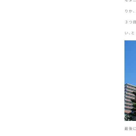
りか
３つ
い、
最後