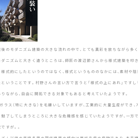
戦後のモダニズム建築の大きな流れの中で、とても異彩を放ちながら多
モダニズムと大きく違うところは、師匠の渡辺節さんから様式建築を叩
を様式的にしたというのではなく、様式というもののなかには、素材や陰
たということです。村野さんの言い方で言うと「様式の上にあれ」ですし
ありながら、自由に開拓できる対象でもあると考えていたようです。
、ガラス（特に大きな）を毛嫌いしていますが、工業的に大量生産ができ、
を魅了してしまうところに大きな危機感を感じていたようですが、一方
訳ですが。。
ニズム以降の直線多用の現代建築の傾向は単純生産の産物であり、本来