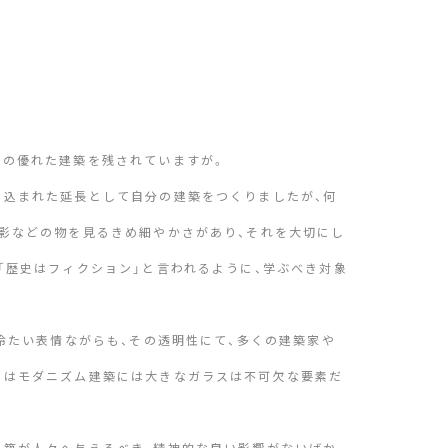
くの優れた建築を残されていますが。
き込まれた延長として自分の建築をつくりましたが、何
影などの物を見るきめ細やかさがあり、それを大切にし
「歴史はフィクション」と言われるように、学ぶべき対象
冷たい表情ながらも、その透明性にて、多くの建築家や
ではモダニズム建築には大きなガラスは不可欠な要素だ
建築が人々へ与えるべき、精神的な良い影響がないばか