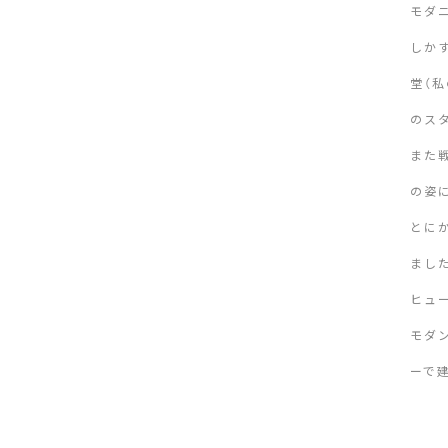
モダ
しか
堂（
のス
また
の姿
とに
まし
ヒュ
モダ
ーで