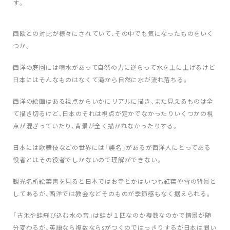
す。
西欧との対比が様々にされていて、その中でも気になったものをいく
つか。
西洋の庭園には噴水があって自然の力に逆らって水を上に上げるけど
日本にはそんなものはなくて滝から自然に水が流れ落ちる。
西洋の絵画はある視点からいかにリアルに描き、また見えるものは全
て描き切るけど、日本のそれは視点が定かでなかったりいくつかの視
点が混ざっていたり、背景が全く描かれなかったりする。
日本には歌舞伎などの世界には「襲名」があるが西洋人にとってある
役者とはその役者でしかないので理解ができない。
観光名所絵葉書を見ると日本ではお寺とかはいつも紅葉や雪の背景と
してあるが、西洋では教会などそのものが季節感もなく据えられる。
「古池や蛙飛び込む水の音」は蛙が１匹なのか複数なのかで情景が随
分変わるが、英語なら複数ならsがつくのではっきりするが日本は聞い