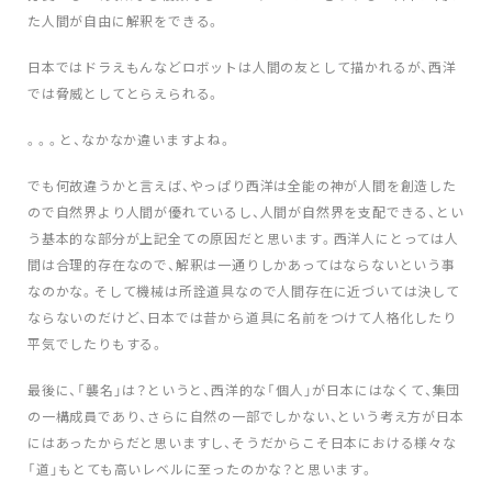
た人間が自由に解釈をできる。
日本ではドラえもんなどロボットは人間の友として描かれるが、西洋
では脅威としてとらえられる。
。。。と、なかなか違いますよね。
でも何故違うかと言えば、やっぱり西洋は全能の神が人間を創造した
ので自然界より人間が優れているし、人間が自然界を支配できる、とい
う基本的な部分が上記全ての原因だと思います。西洋人にとっては人
間は合理的存在なので、解釈は一通りしかあってはならないという事
なのかな。そして機械は所詮道具なので人間存在に近づいては決して
ならないのだけど、日本では昔から道具に名前をつけて人格化したり
平気でしたりもする。
最後に、「襲名」は？というと、西洋的な「個人」が日本にはなくて、集団
の一構成員であり、さらに自然の一部でしかない、という考え方が日本
にはあったからだと思いますし、そうだからこそ日本における様々な
「道」もとても高いレベルに至ったのかな？と思います。